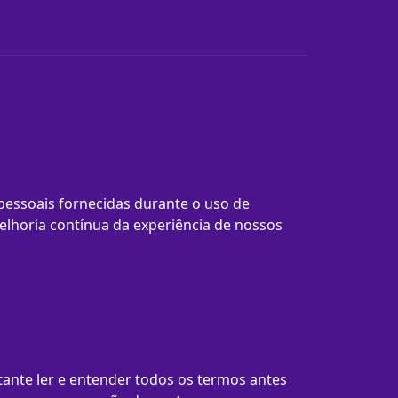
pessoais fornecidas durante o uso de
elhoria contínua da experiência de nossos
ante ler e entender todos os termos antes