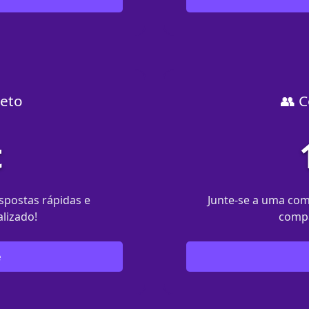
reto
👥 
t
espostas rápidas e
Junte-se a uma com
lizado!
compa
e