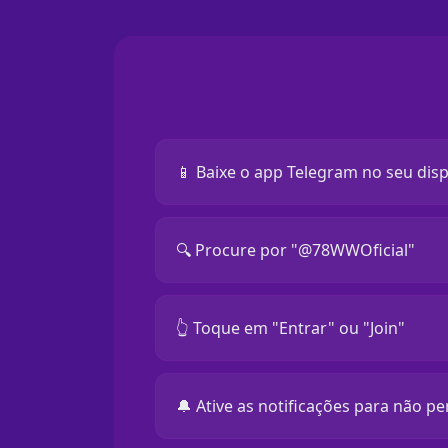
📱 Baixe o app Telegram no seu disp
🔍 Procure por "@78WWOficial"
👆 Toque em "Entrar" ou "Join"
🔔 Ative as notificações para não p