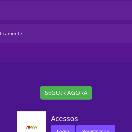
a
aticamente
SEGUIR AGORA
Acessos
Login
Registrar-se