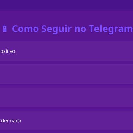
📱 Como Seguir no Telegram
ositivo
erder nada