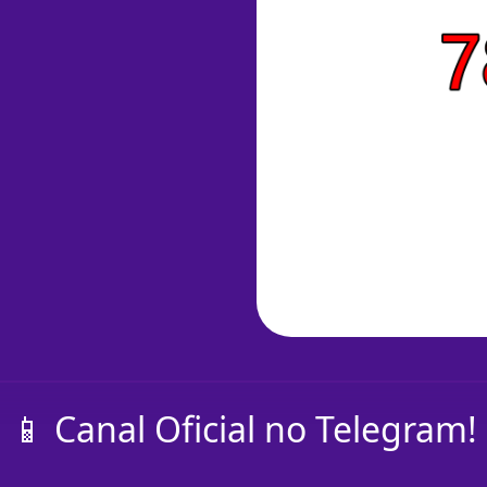
📱 Canal Oficial no Telegram!