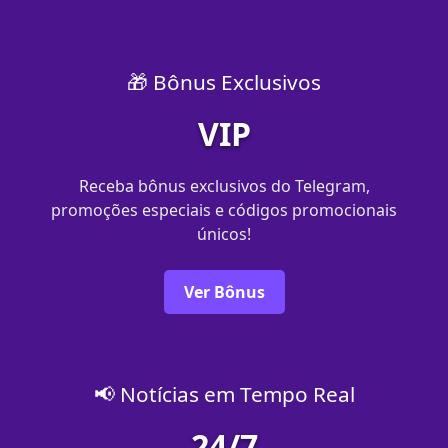
🎁 Bônus Exclusivos
VIP
Receba bônus exclusivos do Telegram,
promoções especiais e códigos promocionais
únicos!
Ver Bônus
📢 Notícias em Tempo Real
24/7