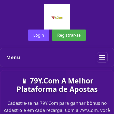
Login
Registrar-se
Menu
📱 79Y.Com A Melhor
Plataforma de Apostas
Cadastre-se na 79Y.Com para ganhar bônus no
cadastro e em cada recarga. Com a 79Y.Com, você