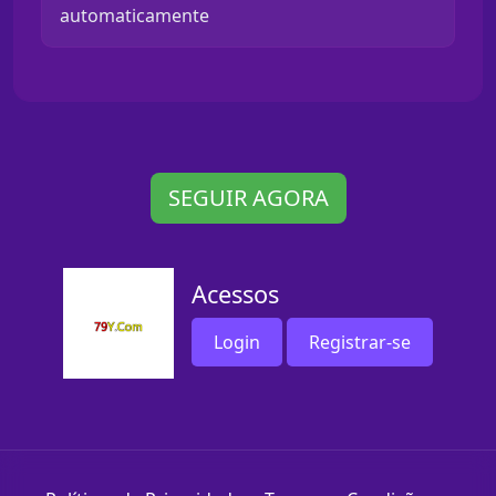
automaticamente
SEGUIR AGORA
Acessos
Login
Registrar-se