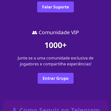
Falar Suporte
👥 Comunidade VIP
1000+
Junte-se a uma comunidade exclusiva de
jogadores e compartilhe experiências!
Entrar Grupo
📱 Como Seguir no Telegram