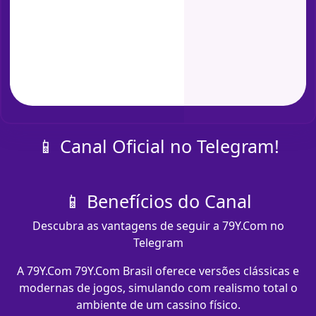
📱 Canal Oficial no Telegram!
📱 Benefícios do Canal
Descubra as vantagens de seguir a 79Y.Com no
Telegram
A 79Y.Com 79Y.Com Brasil oferece versões clássicas e
modernas de jogos, simulando com realismo total o
ambiente de um cassino físico.