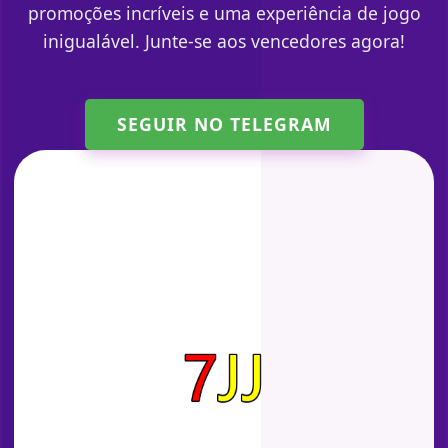
promoções incríveis e uma experiência de jogo
inigualável. Junte-se aos vencedores agora!
SEGUIR NO TELEGRAM