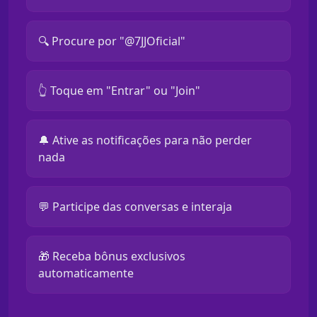
🔍 Procure por "@7JJOficial"
👆 Toque em "Entrar" ou "Join"
🔔 Ative as notificações para não perder
nada
💬 Participe das conversas e interaja
🎁 Receba bônus exclusivos
automaticamente