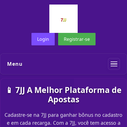
Login
Registrar-se
Menu
📱 7JJ A Melhor Plataforma de
Apostas
Cadastre-se na 7JJ para ganhar bônus no cadastro
e em cada recarga. Com a 7JJ, você tem acesso a