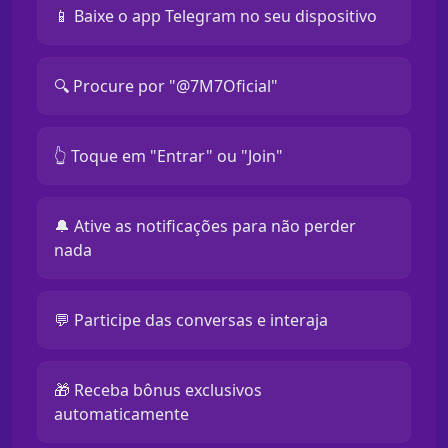
📱 Baixe o app Telegram no seu dispositivo
🔍 Procure por "@7M7Oficial"
👆 Toque em "Entrar" ou "Join"
🔔 Ative as notificações para não perder
nada
💬 Participe das conversas e interaja
🎁 Receba bônus exclusivos
automaticamente