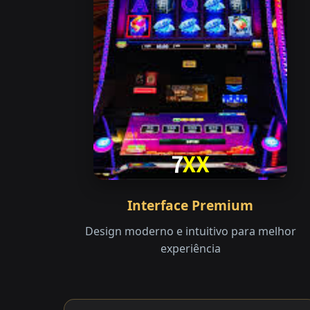
Interface Premium
Design moderno e intuitivo para melhor
experiência