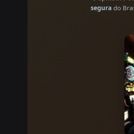
segura
do Bras