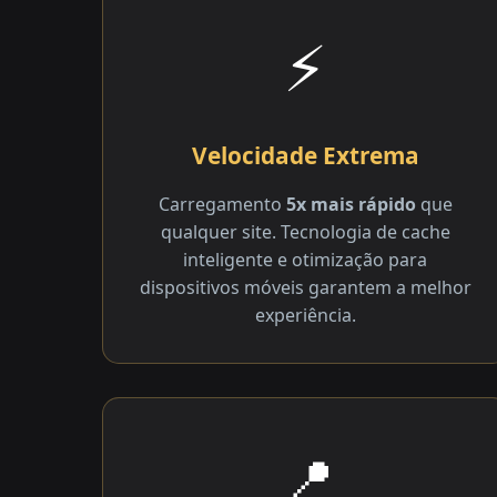
⚡
Velocidade Extrema
Carregamento
5x mais rápido
que
qualquer site. Tecnologia de cache
inteligente e otimização para
dispositivos móveis garantem a melhor
experiência.
📍