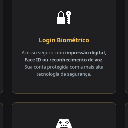
🔐
Login Biométrico
Acesso seguro com
impressão digital,
Face ID ou reconhecimento de voz
.
Sua conta protegida com a mais alta
tecnologia de segurança.
🎮