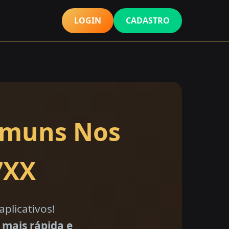
LOGIN
CADASTRO
a
Comuns Nos
7XX
aplicativos!
 mais rápida e