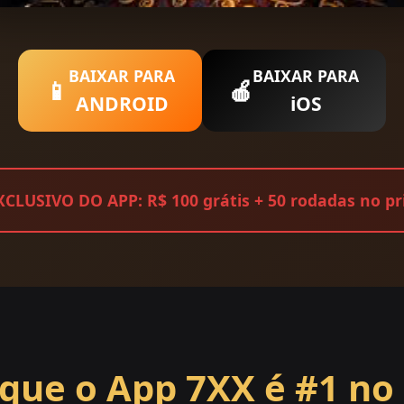
BAIXAR PARA
BAIXAR PARA
📱
🍎
ANDROID
iOS
CLUSIVO DO APP:
R$ 100 grátis + 50 rodadas no pr
 que o App 7XX é #1 no 