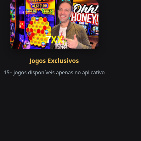
Jogos Exclusivos
15+ jogos disponíveis apenas no aplicativo