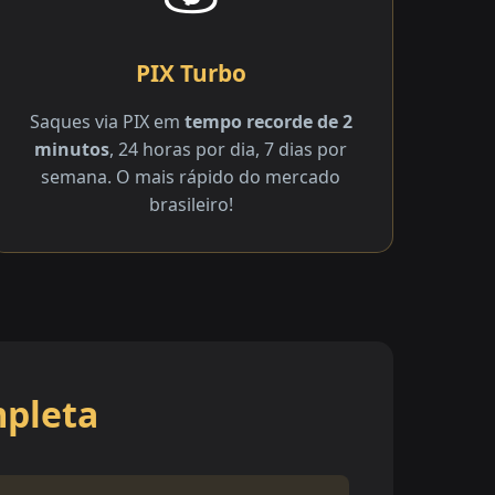
PIX Turbo
Saques via PIX em
tempo recorde de 2
minutos
, 24 horas por dia, 7 dias por
semana. O mais rápido do mercado
brasileiro!
mpleta